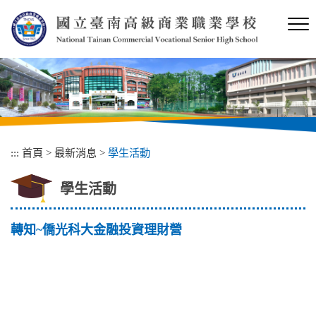
跳
到
主
要
內
容
區
塊
:::
首頁
>
最新消息
>
學生活動
學生活動
轉知~僑光科大金融投資理財營