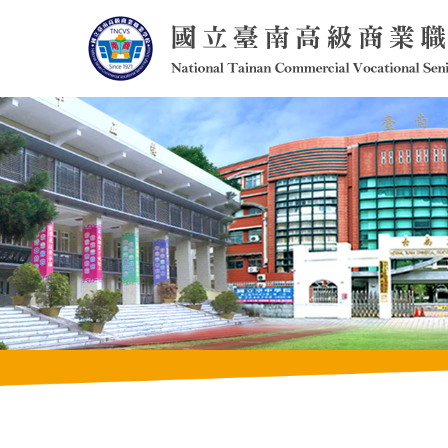
跳
到
主
要
內
容
區
塊