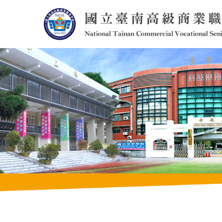
跳
到
主
要
內
容
區
塊