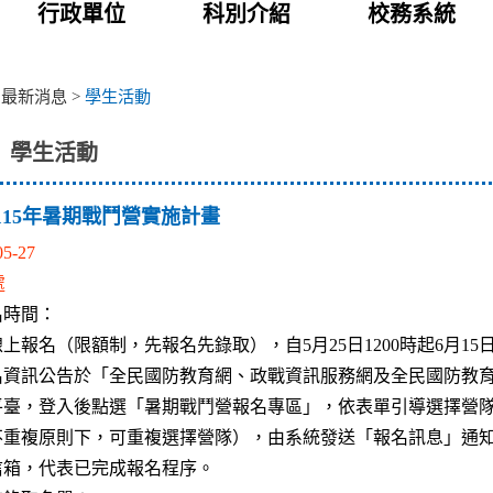
行政單位
科別介紹
校務系統
>
最新消息
>
學生活動
學生活動
115年暑期戰鬥營實施計畫
05-27
處
名時間：
上報名（限額制，先報名先錄取），自5月25日1200時起6月15日1
名資訊公告於「全民國防教育網、政戰資訊服務網及全民國防教
平臺，登入後點選「暑期戰鬥營報名專區」，依表單引導選擇營
不重複原則下，可重複選擇營隊），由系統發送「報名訊息」通
信箱，代表已完成報名程序。