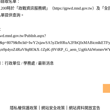
布錄取名單：
1200時於「政戰資訊服務網」（https://gpwd.mnd.gov.tw）及「全民
名單提供查詢。
址
pwd.mnd.gov.tw/Publish.aspx?
07&p=8079&fbclid=IwY2xjawSA5yZleHRuA2FlbQIxMABicml
Jyn9p4yoZ4RaV8q8lOkX-1ZpK-j9VtRP_G_aem_Ugj6iAkWomnv
：行政單位 / 學務處 / 最新消息
隱私權保護政策
｜
網站安全政策
｜
網站資料開放宣告