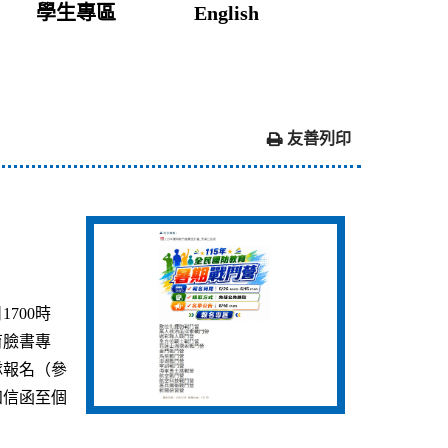
學生專區
English
友善列印
700時
育臉書專
隊報名（參
知信函至個