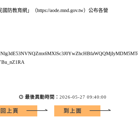
國防教育網」（https://aode.mnd.gov.tw）公布各營
kETFyNlg3dE53NVNQZmx6MXlSc3J0YwZhcHBfaWQQMjIyMDM5
WYBu_nZ1RA
最後異動時間：
2026-05-27 09:40:00
回上頁
到上面