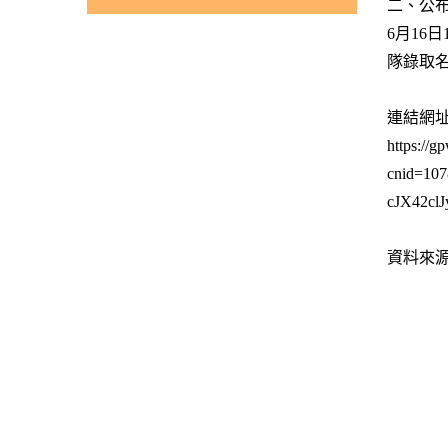
二、公
6月16日
隊錄取
連結網
https://g
cnid=1
cJX42cl
資料來源