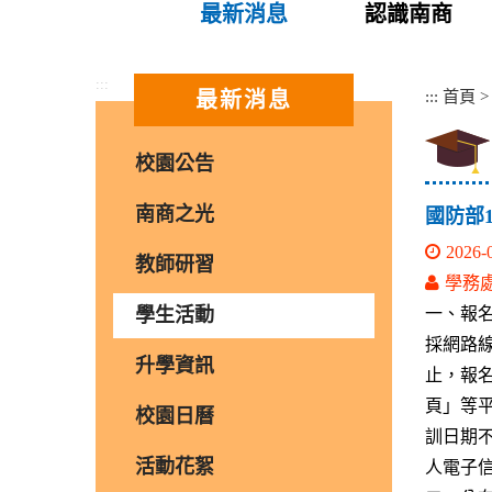
最新消息
認識南商
:::
:::
首頁
最新消息
校園公告
南商之光
國防部
2026-
教師研習
學務
學生活動
一、報
採網路線
升學資訊
止，報
頁」等
校園日曆
訓日期
活動花絮
人電子