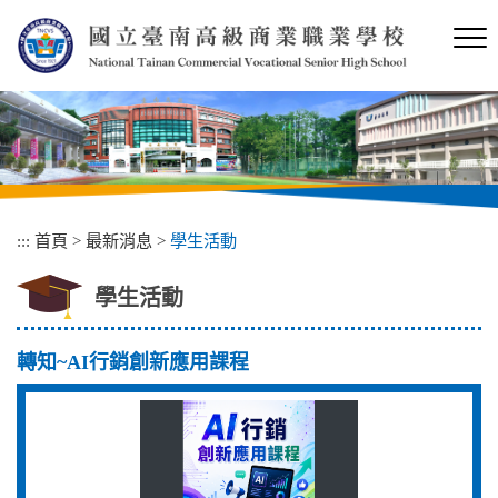
跳
到
主
要
內
容
區
塊
:::
首頁
>
最新消息
>
學生活動
學生活動
轉知~AI行銷創新應用課程