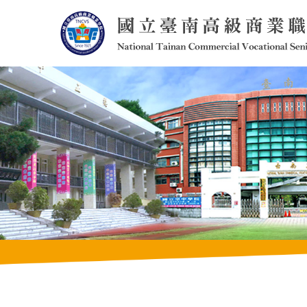
跳
到
主
要
內
容
區
塊