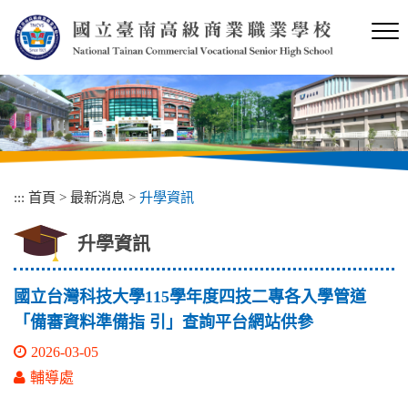
跳
到
主
要
內
容
區
塊
:::
首頁
>
最新消息
>
升學資訊
升學資訊
國立台灣科技大學115學年度四技二專各入學管道
「備審資料準備指 引」查詢平台網站供參
2026-03-05
輔導處