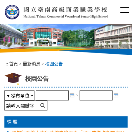
跳
到
主
要
內
容
區
塊
:::
首頁
>
最新消息
>
校園公告
校園公告
~
標 題