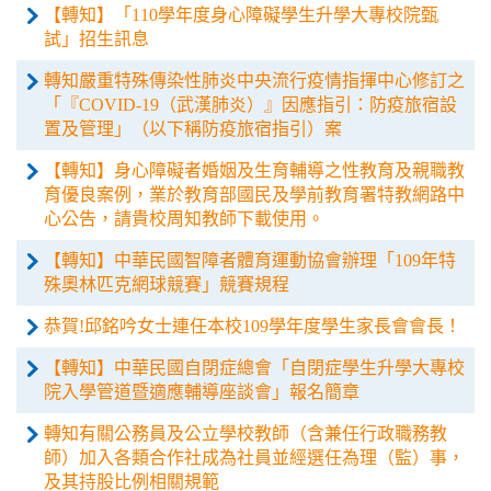
【轉知】「110學年度身心障礙學生升學大專校院甄
試」招生訊息
轉知嚴重特殊傳染性肺炎中央流行疫情指揮中心修訂之
「『COVID-19（武漢肺炎）』因應指引：防疫旅宿設
置及管理」（以下稱防疫旅宿指引）案
【轉知】身心障礙者婚姻及生育輔導之性教育及親職教
育優良案例，業於教育部國民及學前教育署特教網路中
心公告，請貴校周知教師下載使用。
【轉知】中華民國智障者體育運動協會辦理「109年特
殊奧林匹克網球競賽」競賽規程
恭賀!邱銘吟女士連任本校109學年度學生家長會會長！
【轉知】中華民國自閉症總會「自閉症學生升學大專校
院入學管道暨適應輔導座談會」報名簡章
轉知有關公務員及公立學校教師（含兼任行政職務教
師）加入各類合作社成為社員並經選任為理（監）事，
及其持股比例相關規範