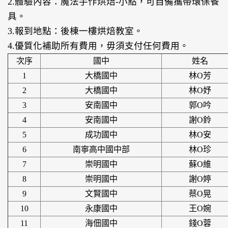
2.體驗內容：魔法手作烘焙-小點，可自備攜帶環保餐
具。
3.報到地點：後棟一樓烘焙教室。
4.優質化補助所有費用，毋須支付任何費用。
次序
國中
姓名
1
大橋國中
林O芳
2
大橋國中
林O妤
3
安南國中
郭O吟
4
安南國中
謝O鈴
5
成功國中
林O安
6
南寧高中國中部
林O珍
7
崇明國中
蘇O維
8
崇明國中
謝O婷
9
文賢國中
蔡O晃
10
永康國中
王O婉
11
海佃國中
錢O蓉