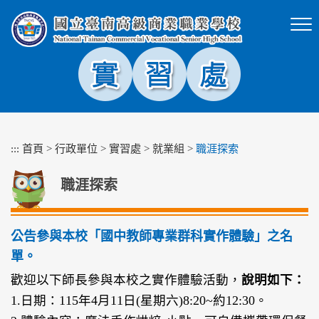
跳
到
主
要
內
容
區
塊
:::
首頁
>
行政單位
>
實習處
>
就業組
>
職涯探索
職涯探索
公告參與本校「國中教師專業群科實作體驗」之名
單。
歡迎以下師長參與本校之實作體驗活動，
說明如下：
1.日期：115年4月11日(星期六)8:20~約12:30。