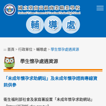
跳
到
主
要
內
容
區
塊
:::
首頁
>
行政單位
>
輔導處
>
學生懷孕處遇資源
學生懷孕處遇資源
「未成年懷孕求助網站」及未成年懷孕諮詢專線資
訊供參
衛生福利部社會及家庭署設置「未成年懷孕求助網站」