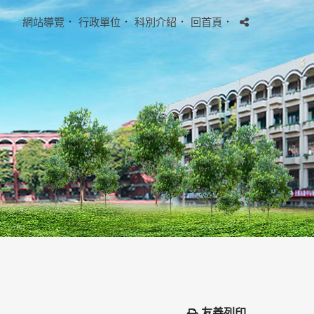
網站導覽
．
行政單位
．
科別介紹
．
回首頁
．
友善列印