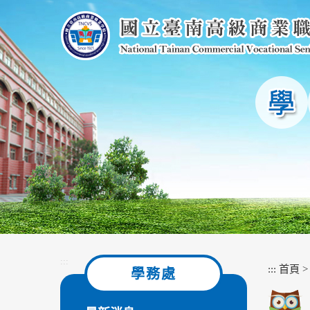
跳
到
主
要
內
容
區
塊
:::
:::
首頁
學務處