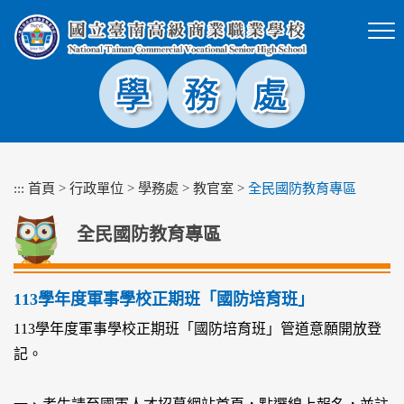
跳
到
主
要
內
容
區
塊
:::
首頁
>
行政單位
>
學務處
>
教官室
>
全民國防教育專區
全民國防教育專區
113學年度軍事學校正期班「國防培育班」
113學年度軍事學校正期班「國防培育班」管道意願開放登
記。