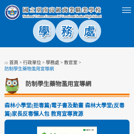
跳
到
主
要
內
容
區
塊
:::
首頁
>
行政單位
>
學務處
>
教官室
>
防制學生藥物濫用宣導網
防制學生藥物濫用宣導網
森林小學堂(拒毒篇)電子書及動畫 森林大學堂(反毒
篇)家長反毒懶人包 教育宣導資源