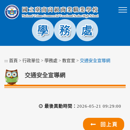
跳
到
主
要
內
容
區
塊
:::
首頁
>
行政單位
>
學務處
>
教官室
>
交通安全宣導網
交通安全宣導網
最後異動時間：
2026-05-21 09:29:00
回上頁