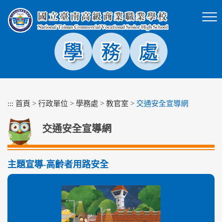
跳
到
主
要
內
容
區
塊
:::
首頁
>
行政單位
>
學務處
>
教官室
>
交通安全宣導網
交通安全宣導網
主題宣導-高齡者用路安全