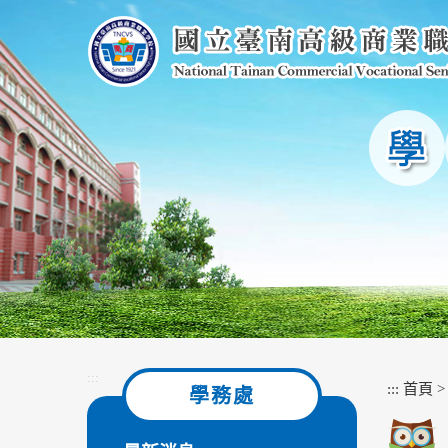
跳
到
主
要
內
容
區
塊
:::
:::
首頁
學務處