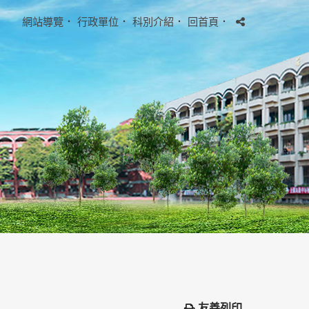
網站導覽
．
行政單位
．
科別介紹
．
回首頁
．
友善列印