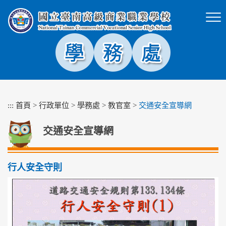
跳
到
主
要
內
容
區
塊
:::
首頁
>
行政單位
>
學務處
>
教官室
>
交通安全宣導網
交通安全宣導網
行人安全守則