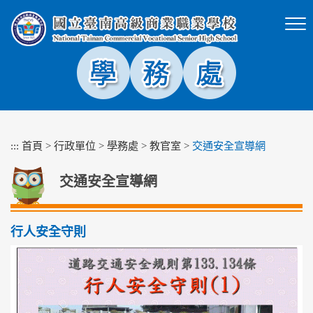
跳
到
主
要
內
容
區
塊
:::
首頁
>
行政單位
>
學務處
>
教官室
>
交通安全宣導網
交通安全宣導網
行人安全守則