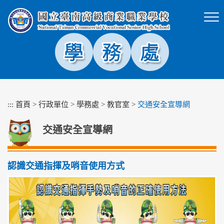
跳
到
主
要
內
容
區
塊
:::
首頁
>
行政單位
>
學務處
>
教官室
>
交通安全宣導網
交通安全宣導網
認識交通指揮及哨音使用方式