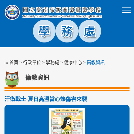
跳
到
主
要
內
容
區
塊
:::
首頁
>
行政單位
>
學務處
>
健康中心
>
衛教資訊
衛教資訊
汗衛戰士-夏日高溫當心熱傷害來襲