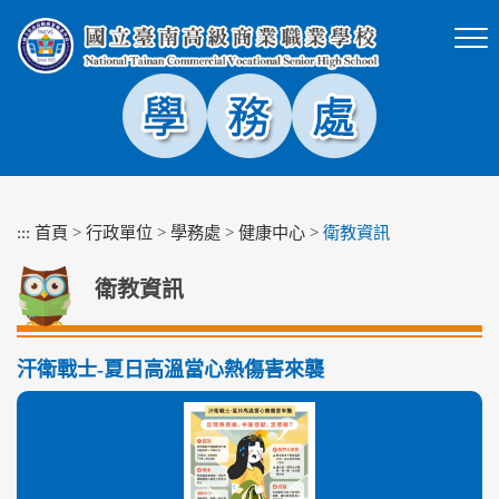
跳
到
主
要
內
容
區
塊
:::
首頁
>
行政單位
>
學務處
>
健康中心
>
衛教資訊
衛教資訊
汗衛戰士-夏日高溫當心熱傷害來襲