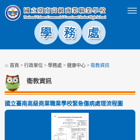
跳
到
主
要
內
容
區
塊
:::
首頁
>
行政單位
>
學務處
>
健康中心
>
衛教資訊
衛教資訊
國立臺南高級商業職業學校緊急傷病處理流程圖