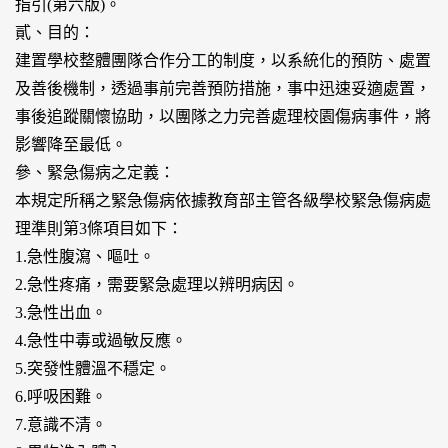
指引(第六版)。
貳、目的：
建置學校整體團隊合作分工的制度，以系統化的預防、處置
及善後機制，透過事前完善預防措施，事中迅速妥適處置，
事後追蹤關懷協助，以團隊之力完善處理校園傷病事件，將
影響降至最低。
參、緊急傷病之定義：
本規定所稱之緊急傷病依據教育部主管各級學校緊急傷病處
理準則第3條項目如下：
1.急性腹瀉、嘔吐。
2.急性疼痛，需要緊急處理以辨明病因。
3.急性出血。
4.急性中毒或過敏反應。
5.突發性體溫不穩定。
6.呼吸困難。
7.意識不清。