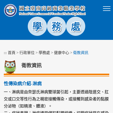
跳
到
主
要
內
容
區
塊
:::
首頁
>
行政單位
>
學務處
>
健康中心
>
衛教資訊
衛教資訊
性傳染病介紹-淋病
一、淋病是由奈瑟氏淋病雙球菌引起，主要透過陰道交、肛
交或口交等性行為之親密接觸傳染，或接觸到感染者的黏膜
分泌物（如精液、體液）。