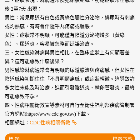
二、症狀表現：淋病通常侵犯黏膜組織，初期症狀常在感染
後 2至7天 出現：
男性：常見尿道有白色或黃綠色膿性分泌物，排尿時有刺痛
或灼熱感，有時會伴隨睪丸疼痛或腫脹。
女性：症狀常不明顯，可能僅有陰道分泌物增多（黃綠
色）、尿道炎，容易被忽略而延誤治療。
三、女性感染淋病與男性相比，在臨床症狀上有何顯著差
異？這可能導致什麼後果？
男性感染淋病通常會有明顯的尿道膿流與疼痛感，但女性在
陰道感染初期往往「不具明顯痛感」或症狀輕微。這導致許
多女性未能及時治療，進而引發陰道炎、輸卵管發炎，最終
可能導致不孕。
四、性病相關衛教宣導素材可自行至衛生福利部疾病管制署
官方網站(https://www.cdc.gov.tw/)下載。
相關網址：
CDC性病相關衛教
標 題
檔案下載