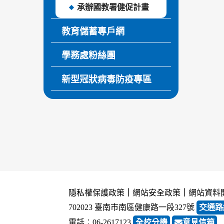
承辦國教署健促計畫
教育儲蓄專戶網
學務處粉絲團
新型冠狀病毒防疫專區
隱私權保護政策
｜
網站安全政策
｜
網站資料
702023 臺南市南區健康路一段327號
交通路
電話︰06-2617123
全校分機
意見信箱