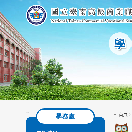
跳
到
主
要
內
容
區
塊
:::
:::
首頁
學務處