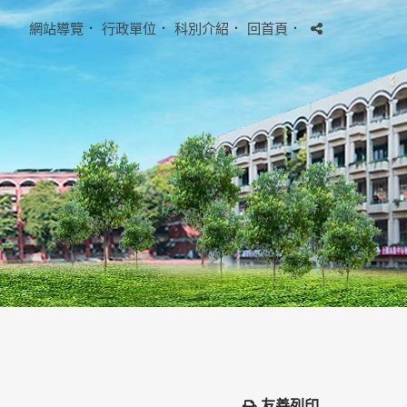
網站導覽
．
行政單位
．
科別介紹
．
回首頁
．
友善列印