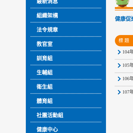
最新消息
組織架構
健康促
法令規章
標 題
教官室
10
訓育組
10
生輔組
10
衛生組
10
體育組
社團活動組
健康中心