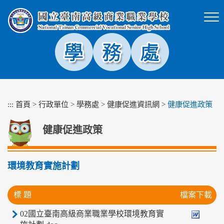
跳
到
主
要
內
容
區
塊
:::
首頁
>
行政單位
>
學務處
>
健康促進資訊網
>
健康促進政策
健康促進政策
環境教育實施計劃
標 題
檔案下載
02國立臺南高級商業職業學校環境教育實