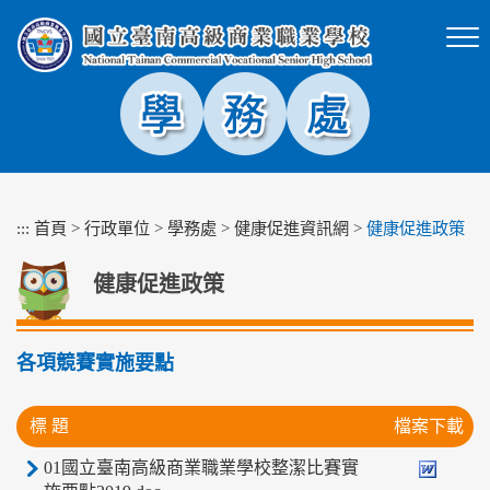
跳
到
主
要
內
容
區
塊
:::
首頁
>
行政單位
>
學務處
>
健康促進資訊網
>
健康促進政策
健康促進政策
各項競賽實施要點
標 題
檔案下載
01國立臺南高級商業職業學校整潔比賽實