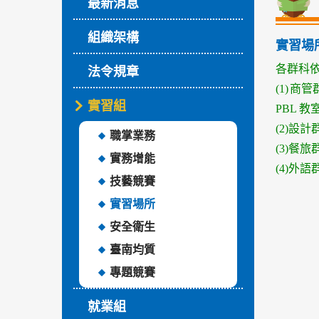
最新消息
組織架構
實習場
各群科
法令規章
(1)
商管
實習組
PBL
教
(2)
設計
職掌業務
(3)
餐旅
實務增能
(4)
外語
技藝競賽
實習場所
安全衛生
臺南均質
專題競賽
就業組