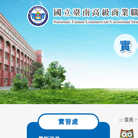
跳
到
主
要
內
容
區
塊
:::
:::
首頁
實習處