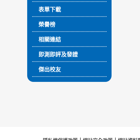
表單下載
榮譽榜
相關連結
即測即評及發證
傑出校友