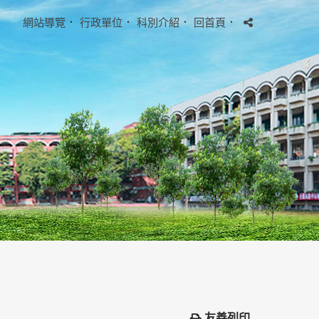
網站導覽
．
行政單位
．
科別介紹
．
回首頁
．
友善列印