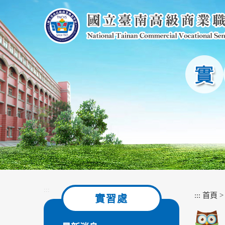
跳
到
主
要
內
容
區
塊
:::
:::
首頁
實習處