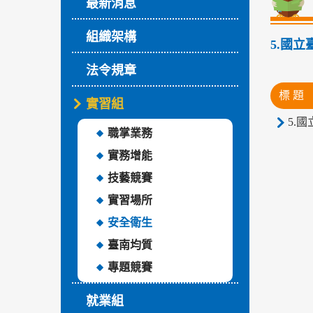
最新消息
組織架構
5.國
法令規章
標 題
實習組
5.
職掌業務
實務增能
技藝競賽
實習場所
安全衛生
臺南均質
專題競賽
就業組