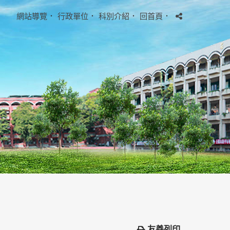
網站導覽
．
行政單位
．
科別介紹
．
回首頁
．
友善列印