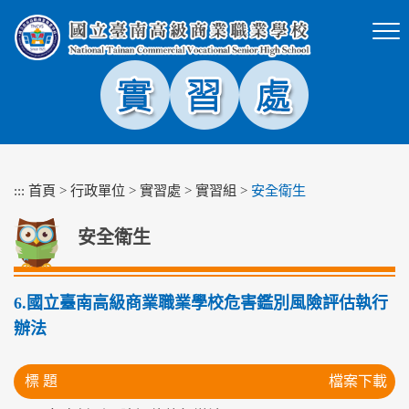
跳
到
主
要
內
容
區
塊
:::
首頁
>
行政單位
>
實習處
>
實習組
>
安全衛生
安全衛生
6.國立臺南高級商業職業學校危害鑑別風險評估執行
辦法
標 題
檔案下載