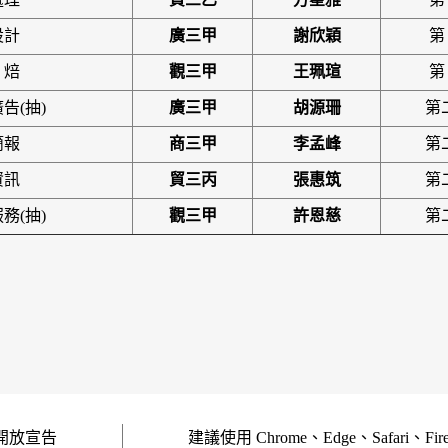
設計
廣三甲
謝欣穎
第
焙
觀三甲
王珮瑄
第
告(抽)
廣三甲
胡源珊
第
簡報
商三甲
李孟峰
第
資訊
貿三丙
張惠筑
第
務(抽)
觀三甲
許恩慈
第
開放宣告
建議使用 Chrome、Edge、Safari、Fi