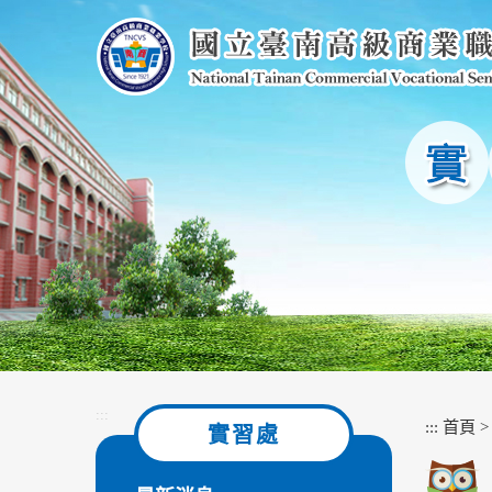
跳
到
主
要
內
容
區
塊
:::
:::
首頁
實習處