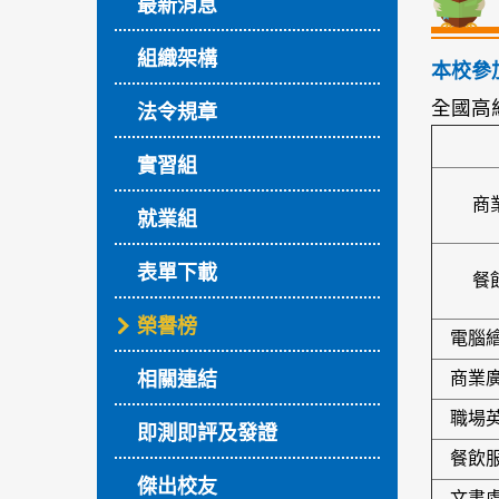
最新消息
組織架構
本校參
全國高
法令規章
實習組
商
就業組
表單下載
餐
榮譽榜
電腦
相關連結
商業
職場
即測即評及發證
餐飲
傑出校友
文書