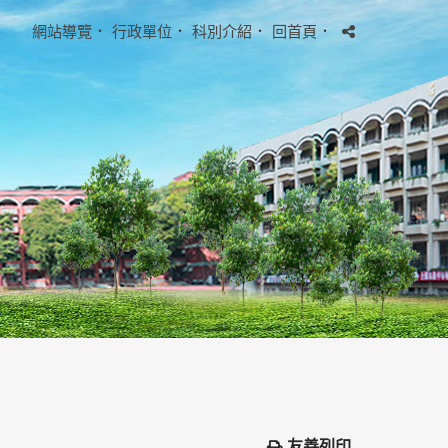
網站導覽
．
行政單位
．
科別介紹
．
回首頁
．
友善列印