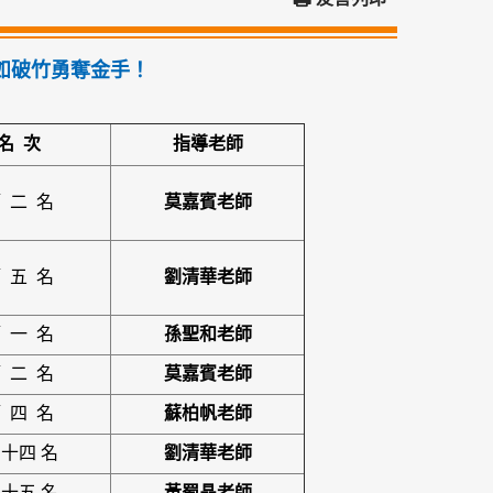
勢如破竹勇奪金手！
名
次
指導老師
 二 名
莫嘉賓
老師
 五 名
劉清華
老師
 一 名
孫聖和
老師
 二 名
莫嘉賓
老師
 四 名
蘇柏帆老師
 十四 名
劉清華
老師
 十五 名
黃蜀晶老師