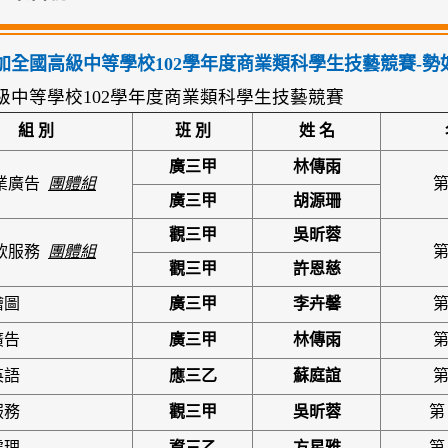
加全國高級中等學校102學年度商業類科學生技藝競賽-
級中等學校102學年度商業類科學生技藝競賽
組
別
班
別
姓
名
廣三甲
林傳雨
業廣告
團體組
第
廣三甲
胡源珊
觀三甲
吳昕蓉
飲服務
團體組
第
觀三甲
許恩慈
繪圖
廣三甲
李卉馨
第
廣告
廣三甲
林傳雨
第
英語
應三乙
蘇庭誼
第
服務
觀三甲
吳昕蓉
第
處理
資三乙
方星雅
第