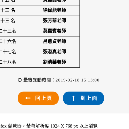
 十三 名
徐偉能
老師
 十三 名
張芳慈老師
二十三名
莫嘉賓
老師
二十六名
呂蕙貞老師
二十七名
張淑真老師
二十八名
劉清華
老師
最後異動時間：
2019-02-18 15:13:00
回上頁
到上面
refox 瀏覽器，螢幕解析度 1024 X 768 px 以上瀏覽