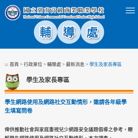
跳
到
主
要
內
容
區
塊
:::
首頁
>
行政單位
>
輔導處
>
最新消息
>
學生及家長專區
學生及家長專區
學生網路使用及網路社交互動情形，邀請各年級學
生填寫問卷
俾供推動社會與家庭重視兒少網路安全議題倡導之參考，瞭