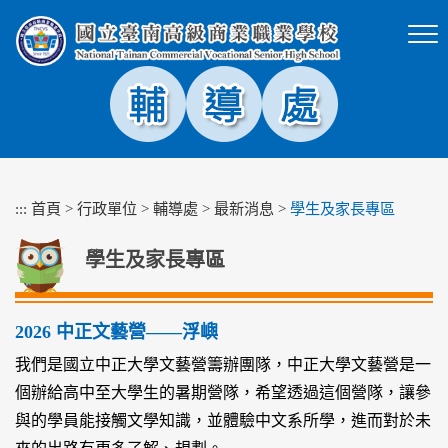
跳
到
主
要
內
容
區
塊
:::
首頁
>
行政單位
>
輔導處
>
最新消息
>
學生及家長專區
學生及家長專區
2026 中正文藝營——浮嶼
我們是國立中正大學文藝營籌辦團隊，中正大學文藝營是一
個辦給高中至大學生的暑期營隊，希望透過這個營隊，讓參
與的學員能接觸文學知識，並體驗中文系所學，進而對於未