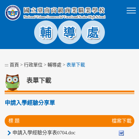
跳
到
主
要
內
容
區
塊
:::
首頁
>
行政單位
>
輔導處
>
表單下載
表單下載
申請入學經驗分享單
標 題
檔案下載
申請入學經驗分享表0704.doc