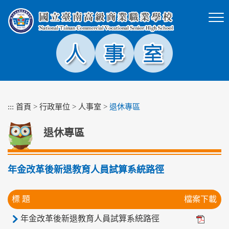
跳
到
主
要
內
容
區
塊
:::
首頁
>
行政單位
>
人事室
>
退休專區
退休專區
年金改革後新退教育人員試算系統路徑
標 題
檔案下載
年金改革後新退教育人員試算系統路徑