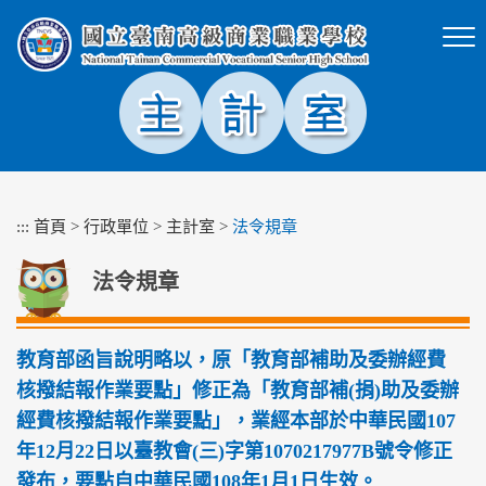
跳
到
主
要
內
容
區
塊
:::
首頁
>
行政單位
>
主計室
>
法令規章
法令規章
教育部函旨說明略以，原「教育部補助及委辦經費
核撥結報作業要點」修正為「教育部補(捐)助及委辦
經費核撥結報作業要點」，業經本部於中華民國107
年12月22日以臺教會(三)字第1070217977B號令修正
發布，要點自中華民國108年1月1日生效。