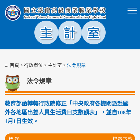
跳
到
主
要
內
容
區
塊
:::
首頁
>
行政單位
>
主計室
>
法令規章
法令規章
教育部函轉轉行政院修正「中央政府各機關派赴國
外各地區出差人員生活費日支數額表」，並自108年
1月1日生效。
標 題
檔案下載