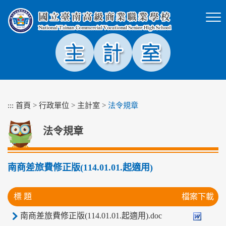
跳
到
主
要
內
容
區
塊
:::
首頁
>
行政單位
>
主計室
>
法令規章
法令規章
南商差旅費修正版(114.01.01.起適用)
標 題
檔案下載
南商差旅費修正版(114.01.01.起適用).doc