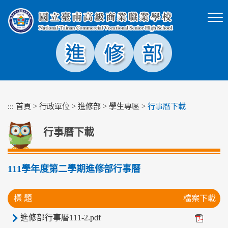
跳
到
主
要
內
容
區
塊
:::
首頁
>
行政單位
>
進修部
>
學生專區
>
行事曆下載
行事曆下載
111學年度第二學期進修部行事曆
標 題
檔案下載
進修部行事曆111-2.pdf