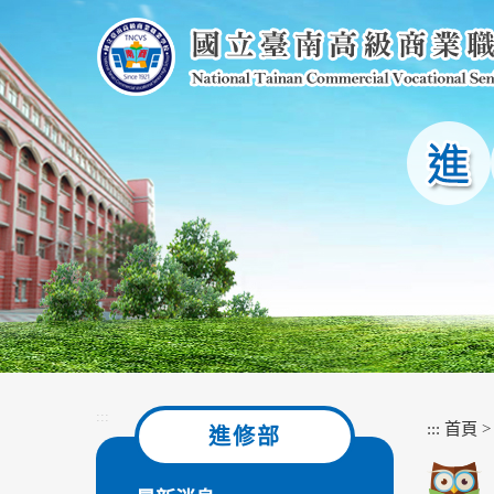
跳
到
主
要
內
容
區
塊
:::
:::
首頁
進修部