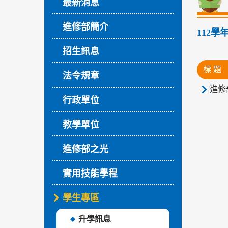
最新消息
進修部簡介
112
招生訊息
標 題
法令規章
進修部
行政單位
教學單位
進修部之光
實用技能學程
學生專區
升學訊息