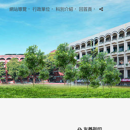
網站導覽
．
行政單位
．
科別介紹
．
回首頁
．
友善列印