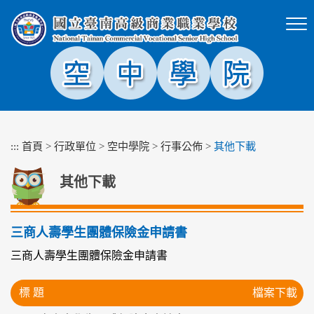
跳
到
主
要
內
容
區
塊
:::
首頁
>
行政單位
>
空中學院
>
行事公佈
>
其他下載
其他下載
三商人壽學生團體保險金申請書
三商人壽學生團體保險金申請書
標 題
檔案下載