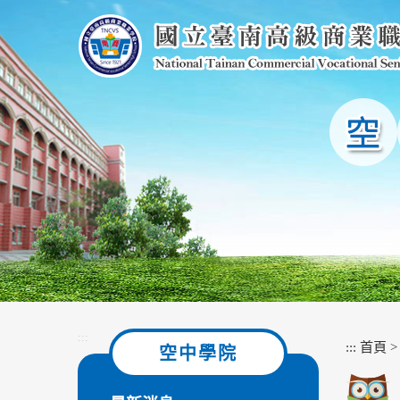
跳
到
主
要
內
容
區
塊
:::
:::
首頁
空中學院