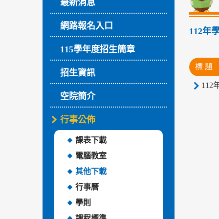
最新消息
網路報名入口
112
115學年度招生簡章
標 題
招生資訊
112
空院簡介
行事公佈
課表下載
電腦教室
其他下載
行事曆
學則
課程標準