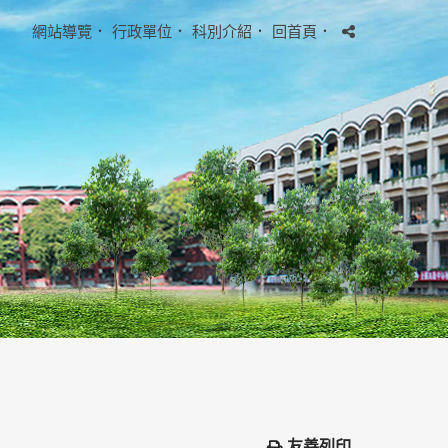
網站導覽
．
行政單位
．
科別介紹
．
回首頁
．
友善列印