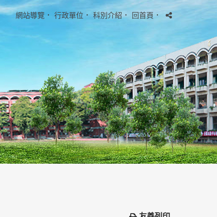
網站導覽
．
行政單位
．
科別介紹
．
回首頁
．
友善列印