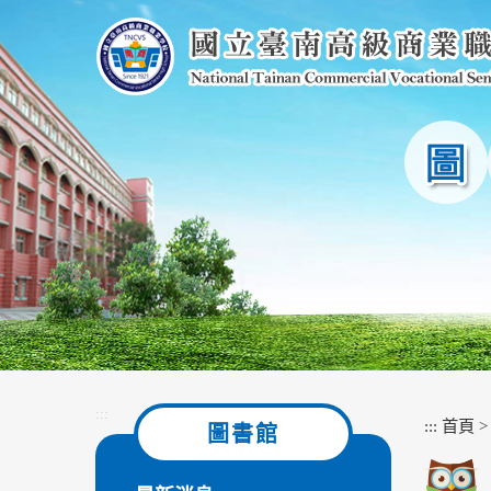
跳
到
主
要
內
容
區
塊
:::
:::
首頁
圖書館