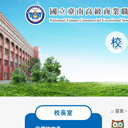
跳
到
主
要
內
容
區
塊
:::
:::
首頁
校長室