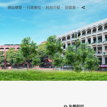
網站導覽
．
行政單位
．
科別介紹
．
回首頁
．
友善列印