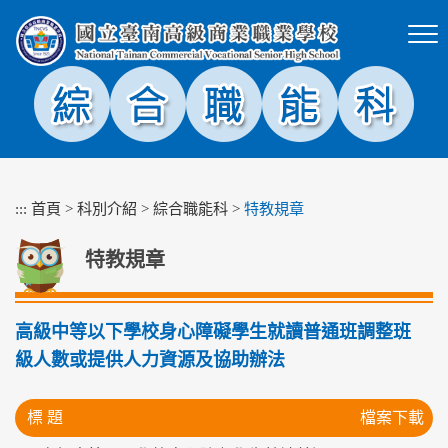
跳
到
主
要
內
容
區
塊
:::
首頁
>
科別介紹
>
綜合職能科
>
特教規章
特教規章
高級中等以下學校身心障礙學生就讀普通班調整班
級人數或提供人力資源及協助辦法
標 題
檔案下載