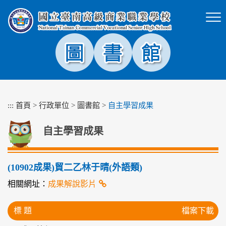
跳
到
主
要
內
容
區
塊
:::
首頁
>
行政單位
>
圖書館
>
自主學習成果
自主學習成果
(10902成果)貿二乙林于晴(外語類)
相關網址：
成果解說影片
標 題
檔案下載