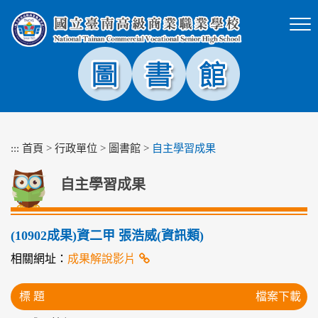
跳
到
主
要
內
容
區
塊
:::
首頁
>
行政單位
>
圖書館
>
自主學習成果
自主學習成果
(10902成果)資二甲 張浩威(資訊類)
相關網址：
成果解說影片
標 題
檔案下載