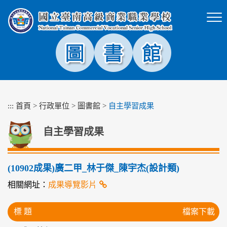
跳
到
主
要
內
容
區
塊
:::
首頁
>
行政單位
>
圖書館
>
自主學習成果
自主學習成果
(10902成果)廣二甲_林于傑_陳宇杰(設計類)
相關網址：
成果導覽影片
標 題
檔案下載