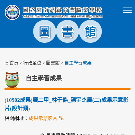
跳
到
主
要
內
容
區
塊
:::
首頁
>
行政單位
>
圖書館
>
自主學習成果
自主學習成果
(10902成果)廣二甲_林于傑_陳宇杰廣(二)成果示意影
片(設計類)
相關網址：
成果示意影片