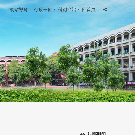
網站導覽
．
行政單位
．
科別介紹
．
回首頁
．
友善列印