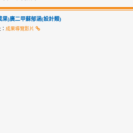
02成果)廣二甲蘇郁涵(設計類)
址：
成果導覽影片