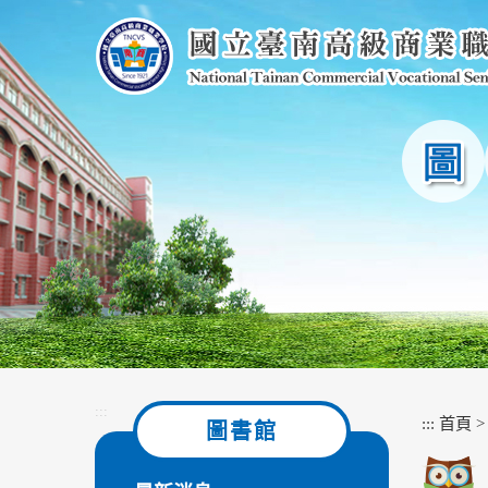
跳
到
主
要
內
容
區
塊
:::
:::
首頁
圖書館