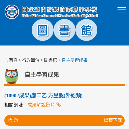
跳
到
主
要
內
容
區
塊
:::
首頁
>
行政單位
>
圖書館
>
自主學習成果
自主學習成果
(10902成果)應二乙 方昱媐(外語類)
相關網址：
成果解說影片
標 題
檔案下載