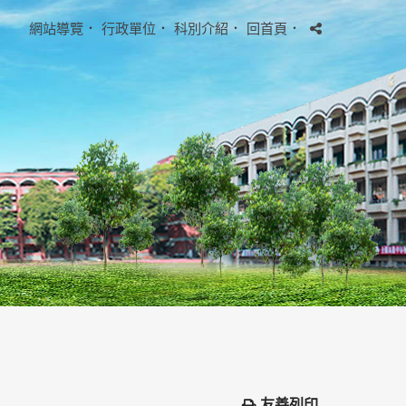
網站導覽
．
行政單位
．
科別介紹
．
回首頁
．
友善列印