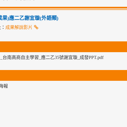
02成果)應二乙謝宜璇(外語類)
址：
成果解說影片
-2_台南高商自主學習_應二乙35號謝宜璇_成發PPT.pdf
海報