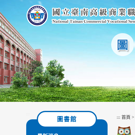
跳
到
主
要
內
容
區
塊
:::
:::
首頁
圖書館